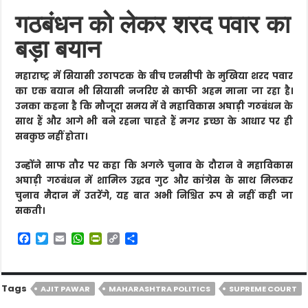
गठबंधन को लेकर शरद पवार का
बड़ा बयान
महाराष्ट्र में सियासी उठापटक के बीच एनसीपी के मुखिया शरद पवार
का एक बयान भी सियासी नजरिए से काफी अहम माना जा रहा है।
उनका कहना है कि मौजूदा समय में वे महाविकास अघाड़ी गठबंधन के
साथ हैं और आगे भी बने रहना चाहते हैं मगर इच्छा के आधार पर ही
सबकुछ नहीं होता।
उन्होंने साफ तौर पर कहा कि अगले चुनाव के दौरान वे महाविकास
अघाड़ी गठबंधन में शामिल उद्धव गुट और कांग्रेस के साथ मिलकर
चुनाव मैदान में उतरेंगे, यह बात अभी निश्चित रूप से नहीं कही जा
सकती।
F
T
E
W
P
C
S
a
w
m
h
r
o
h
c
i
a
a
i
p
a
e
t
i
t
n
y
r
b
t
l
s
t
L
e
Tags
AJIT PAWAR
MAHARASHTRA POLITICS
SUPREME COURT
o
e
A
F
i