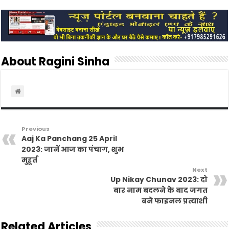
o
r
p
r
n
k
p
i
k
e
n
d
l
y
About Ragini Sinha
Previous
Aaj Ka Panchang 25 April
2023: जानें आज का पंचाग, शुभ
मुहूर्त
Next
Up Nikay Chunav 2023: दो
बार नाम बदलने के बाद जगत
बने फाइनल प्रत्याशी
Related Articles