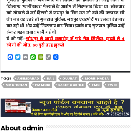
गुजरात पुलिस ने मंगलवार को साकेत को प्रधानमंत्री नरेंद्र मोदी के
खिलाफ ‘फर्जी खबर’ फैलाने के आरोप में गिरफ्तार किया था। सोमवार
को गोखले ने नई दिल्ली से जयपुर के लिए रात नौ बजे की फ्लाइट ली
थी। जब वह उतरे तो गुजरात पुलिस, जयपुर एयरपोर्ट पर उनका इंतजार
कर रही थी और उन्हें गिरफ्तार कर लिया। इसके बाद गुजरात पुलिस उन्हें
लेकर अहमदाबाद चली गई थी।
ये भी पढ़ें:-
जोधपुर में शादी समारोह में फटे गैस सिलेंडर, हादसे में 4
लोगों की मौत, 60 बुरी तरह झुलसे
F
T
E
W
P
C
S
a
w
m
h
r
o
h
c
i
a
a
i
p
a
e
t
i
t
n
y
r
b
t
l
s
t
L
e
Tags
AHEMDABAD
BAIL
GUJRAT
MORBI HADSA
o
e
A
F
i
MV CHOHAN
PM MODI
SAKET GOKHLE
TMC
TWEE
o
r
p
r
n
k
p
i
k
e
n
d
l
y
About admin