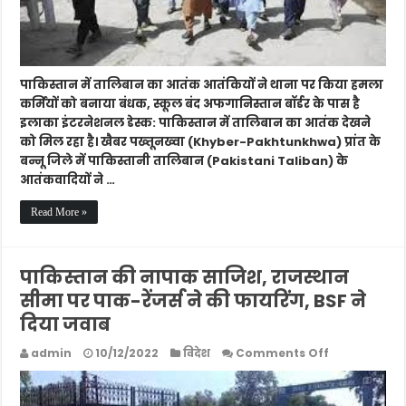
कर्मियों
को
बनाया
बंधक
पाकिस्तान में तालिबान का आतंक आतंकियों ने थाना पर किया हमला
कर्मियों को बनाया बंधक, स्कूल बंद अफगानिस्तान बॉर्डर के पास है
इलाका इंटरनेशनल डेस्क: पाकिस्तान में तालिबान का आतंक देखने
को मिल रहा है। खैबर पख्तूनख्वा (Khyber-Pakhtunkhwa) प्रांत के
बन्नू जिले में पाकिस्तानी तालिबान (Pakistani Taliban) के
आतंकवादियों ने …
Read More »
पाकिस्तान की नापाक साजिश, राजस्थान
सीमा पर पाक-रेंजर्स ने की फायरिंग, BSF ने
दिया जवाब
on
admin
10/12/2022
विदेश
Comments Off
पाकिस्तान
की
नापाक