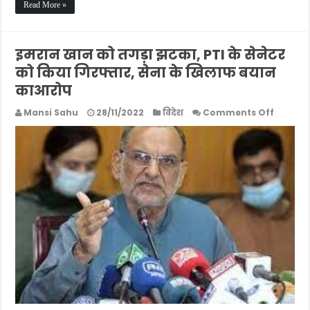
Read More »
इमरान खान को तगड़ा झटका, PTI के सेनेटर
को किया गिरफ्तार, सेना के खिलाफ बयान
काआरोप
on
Mansi Sahu
28/11/2022
विदेश
Comments Off
इमरान
खान
को
तगड़ा
झटका,
PTI
के
सेनेटर
को
किया
गिरफ्तार
सेना
के
खिलाफ
बयान