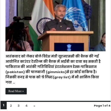
टेररिज्म
की
बैठक
में
आतंकवा
को
लेकर
बोले
विदेश
मंत्री,
कहा
बढ़
सकती
आतंकवाद को लेकर बोले विदेश मंत्री यूएनएससी की बैठक की गई
है
आयोजित काउंटर टेररिज्म की बैठक में आईबी का दावा बढ़ सकती है
पाकिता
पाकितान की आतंकी गतिविधियां इंटरनेशनल डेस्क:पाकिस्तान
की
(pakistan) की चालबाजी (gimmicks)से हर कोई वाकिफ है।
आतंकी
जिसकी वजह से पाक को ग्रे लिस्ट(gray list) में भी शामिल किया
गतिविधि
गया …
Read More »
1
2
3
4
»
Page 1 of 4