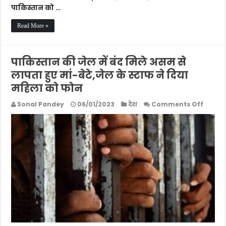
पाकिस्तान को …
Read More »
पाकिस्तान की जेल में बंद मिले असम से
लापता हुए मां-बेटे,जेल के स्टाफ ने दिया
महिला को फोन
on
Sonal Pandey
06/01/2023
देश
Comments Off
पाकिस्त
की
जेल
में
बंद
मिले
असम
से
लापता
हुए
मां-
बेटे,जेल
के