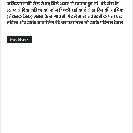
स्टाफ
पाकिस्तान की जेल में बंद मिले असम से लापता हुए मां-बेटे जेल के
ने
स्टाफ ने दिया महिला को फोन दिल्ली हाई कोर्ट ने खारिज की याचिका
दिया
(नेशनल डेस्क) असम के नागांव से पिछले साल नवंबर में लापता एक
महिला
महिला और उसके नाबालिग बेटे का पता चला तो उसके परिजन हैरान
को
…
फोन
Read More »