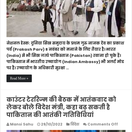
मोड
पर
भारतीय
उच्चायोग
नेशनल डेस्क: दुनिया सिख समुदाय के प्रथम गुरु नानक देव का प्रकाश
पर्व (Prakash Parv) 8 नवंबर को मनाने के लिए तैयार है। भारत
(India) से भी सिख जत्थे पाकिस्तान (Pakistan) रवाना हो चुके हैं।
पाकिस्तान में भारतीय उच्चायोग (Indian Ambassy) भी अलर्ट मोड
पर है। उच्चायोग के अधिकारी सुरक्षा …
Read More »
काउंटर टेररिज्म की बैठक में आतंकवाद को
लेकर बोले विदेश मंत्री, कहा बढ़ सकती है
पाकितान की आतंकी गतिविधियां
on
Mansi Sahu
29/10/2022
विदेश
Comments Off
काउंटर