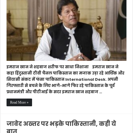
शहबाज
शरीफ
पर
साधा
निशाना,
कहा
–
हिंदुस्तान
मीडिया
में
उड़
रहा
इमरान खान ने शहबाज शरीफ पर साधा निशाना इमरान खान ने
पाक
कहा हिंदुस्तानी टीवी चैनल पाकिस्तान का मजाक उड़ा रहे आर्थिक और
का
मजाक
सियासी संकट में फंसा पाकिस्तान International Desk. अपनी
गिरफ्तारी से बचने के लिए भागे-भागे फिर रहे पाकिस्तान के पूर्व
प्रधानमंत्री और पीटीआई के सदर इमरान खान शहबाज …
Read More »
जावेद अख्तर पर भड़के पाकिस्तानी, कही ये
बात