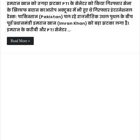
काआरोप
इमरान खान को तगड़ा झटका PTI के सेनेटर को किया गिरफ्तार सेना
के खिलाफ बयान काआरोप अक्टूबर में भी हुए थे गिरफ्तार इंटरनेशनल
डेस्क: पाकिस्तान (Pakistan) चल रहे राजनीतिक उथल पुथल के बीच
पूर्व प्रधानमंत्री इमरान खान (Imran Khan) को बड़ा झटका लगा है।
इमरान के करीबी और PTI सेनेटर …
Read More »