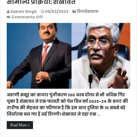
सामान्य प्रक्रिया: शेखावत
Sakshi Singh
05/02/2023
बिजनेसवाला
on
Comments Off
Adani
Group
के
शेयरों
में
हो
रही
गिरावट
एक
सामान्य
प्रक्रिया:
शेखावत
अडाणी समूह का बाजार पूंजीकरण 100 अरब डॉलर से भी अधिक गिर
चुका है शेखावत ने एक फरवरी को पेश वित्त वर्ष 2023-24 के बजट की
तारीफ की मेहनत का परिणाम है कि हम आज दुनिया के 10 सबसे बड़े
निर्यातक बन गए हैं नई दिल्ली। शेखावत ने यहां एक …
Read More »