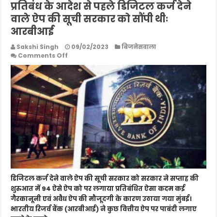
प्रतिबंध के आदेश से पहले डिजिटल कर्ज देने
वाले ऐप की सूची सरकार को सौंपी थीः
आरबीआई
Sakshi Singh
09/02/2023
बिजनेसवाला
on
Comments Off
प्रतिबंध
के
आदेश
से
पहले
डिजिटल
कर्ज
देने
वाले
ऐप
की
सूची
सरकार
को
डिजिटल कर्ज देने वाले ऐप की सूची सरकार को सरकार ने सप्ताह की
सौंपी
शुरुआत में 94 ऐसे ऐप को पर लगाया प्रतिबंधित ऐसा कदम कई
थीः
गैरकानूनी एवं अवैध ऐप की मौजूदगी के कारण उठाया गया मुंबई।
आरबीआई
भारतीय रिजर्व बैंक (आरबीआई) ने कुछ वित्तीय ऐप पर पाबंदी लगाए