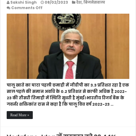
Sakshi Singh
08/02/2023
देश
,
बिजनेसवाला
on
Comments Off
मौजूदा
वित्त
वर्ष
की
दूसरी
छमाही
में
नीचे
आएगा
चालू
खाते
का
घाटा:
शक्तिकांत
चालू खाते का घाटा पहली छमाही में जीडीपी का 3.3 प्रतिशत रहा है एक
दास
साल पहले की समान अवधि के 0.2 प्रतिशत से काफी अधिक है 2022-
23 की तीसरी तिमाही में स्थिति सुधरी है मुंबई। भारतीय रिजर्व बैंक के
गवर्नर शक्तिकांत दास ने कहा है कि चालू वित्त वर्ष 2022-23 …
Read More »