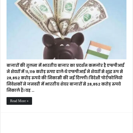
निवेशकों
ने
जनवरी
में
शेयरों
से
28,852
करोड़
रुपए
निकाले,
सात
माह
में
बाजारों की तुलना में भारतीय बाजार का प्रदर्शन कमजोर है एफपीआई
सबसे
ने शेयरों में 11,119 करोड़ रुपए डाले थे एफपीआई ने शेयरों से शुद्ध रूप से
ऊंची
28,852 करोड़ रुपये की निकासी की नई दिल्ली। विदेशी पोर्टफोलियो
निकासी
निवेशकों ने जनवरी में भारतीय शेयर बाजारों से 28,852 करोड़ रुपये
निकाले हैं। यह …
Read More »