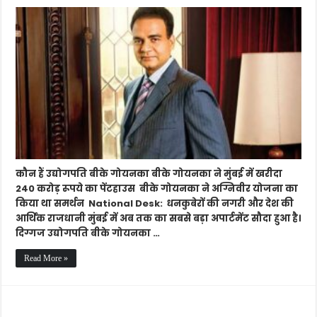
बीके
गोयनका
ने
मुंबई
में
खरीदा
240
करोड़
का
पेंटहाउस
कौन हैं उद्योगपति बीके गोयनका बीके गोयनका ने मुंबई में खरीदा
240 करोड़ रूपये का पेंटहाउस बीके गोयनका ने अग्निवीर योजना का
किया था समर्थन National Desk: धनकुबेरों की नगरी और देश की
आर्थिक राजधानी मुंबई में अब तक का सबसे बड़ा अपार्टमेंट सौदा हुआ है।
दिग्गज उद्योगपति बीके गोयनका …
Read More »