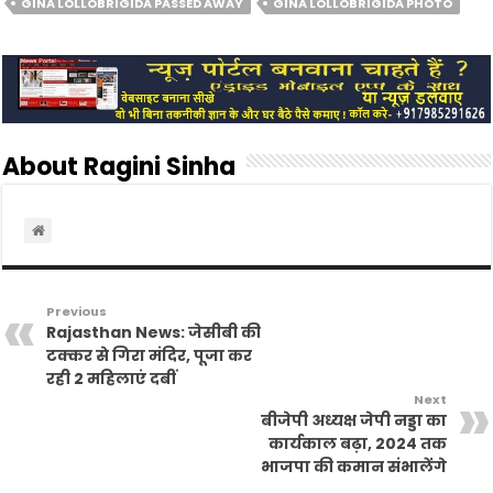
GINA LOLLOBRIGIDA PASSED AWAY
GINA LOLLOBRIGIDA PHOTO
o
r
p
r
n
k
p
i
k
e
n
d
l
y
About Ragini Sinha
Previous
Rajasthan News: जेसीबी की
टक्कर से गिरा मंदिर, पूजा कर
रही 2 महिलाएं दबीं
Next
बीजेपी अध्यक्ष जेपी नड्डा का
कार्यकाल बढ़ा, 2024 तक
भाजपा की कमान संभालेंगे