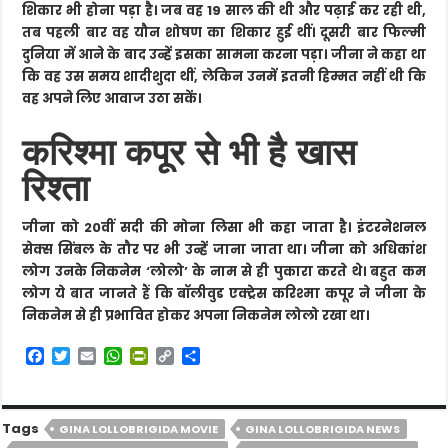
शिकार भी होना पड़ा है। जब वह 19 साल की थी और पढ़ाई कर रही थी,
तब पहली बार वह यौन शोषण का शिकार हुई थीं। दूसरी बार फिल्मी
दुनिया में आने के बाद उन्हें इसका सामना करना पड़ा। जीना ने कहा था
कि वह उस समय शादीशुदा थीं, लेकिन उनमें इतनी हिम्मत नहीं थी कि
वह अपने लिए आवाज उठा सकें।
करिश्मा कपूर से भी है खास
रिश्ता
जीना को 20वीं सदी की मोना लिसा भी कहा जाता है। इंटरनेशनल
सेक्स सिंबल के तौर पर भी उन्हें जाना जाता था। जीना को अधिकांश
लोग उनके निकनेम ‘लोलो’ के नाम से ही पुकारा करते थे। बहुत कम
लोग ये बात जानते हैं कि बॉलीवुड एक्ट्रेस करिश्मा कपूर ने जीना के
निकनेम से ही प्रभावित होकर अपना निकनेम लोलो रखा था।
F
T
E
W
P
C
S
a
w
m
h
r
o
h
c
i
a
a
i
p
a
e
t
i
t
n
y
r
b
t
l
s
t
L
e
Tags
GINA LOLLOBRIGIDA MOVIE
GINA LOLLOBRIGIDA NEWS
o
e
A
F
i